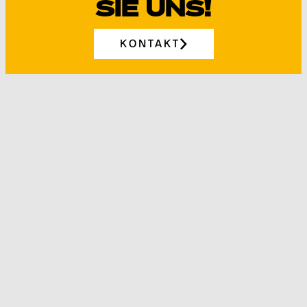
SIE UNS!
KONTAKT
Telefon: +49 7182 9 35 65 - 0
info@lennartz-technik.de